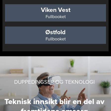
Viken Vest
Fullbooket
Østfold
Fullbooket
DUPPEDINGSER OG TEKNOLOGI
Teknisk innsikt blir en del av