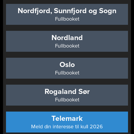
Nordfjord, Sunnfjord og Sogn
Fullbooket
Nordland
Fullbooket
Oslo
Fullbooket
Rogaland Sør
Fullbooket
Telemark
Meld din interesse til kull 2026