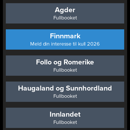
Agder
Fullbooket
Finnmark
Meld din interesse til kull 2026
Follo og Romerike
Fullbooket
Haugaland og Sunnhordland
Fullbooket
Innlandet
Fullbooket