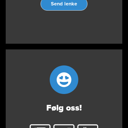
Send lenke
Følg oss!